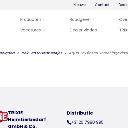
Nieuws
Contact
Deal
Producten
Raadgever
Ove
Vacatures
Dealer vinden
TRIX
eelgoed
trek- en touwspeeltjes
Aqua Toy flostouw met ingevloc
TRIXIE
Distributie
Heimtierbedarf
+31 20 7980 995
GmbH & Co.