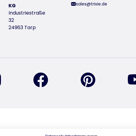
sales@trixie.de
KG
Industriestraße
32
24963 Tarp
vind ons op Instagram
vind ons op Facebook
vind ons op Pi