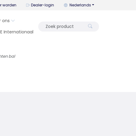
U kunt de taal wijzigen met dit me
er worden
Dealer-login
Nederlands
r ons
IE Internationaal
hten bal