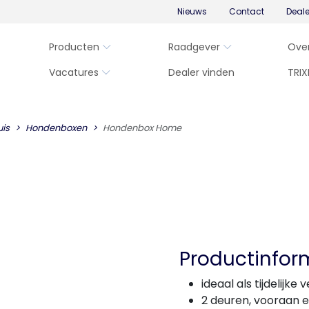
Nieuws
Contact
Deal
Producten
Raadgever
Ove
Vacatures
Dealer vinden
TRIX
uis
Hondenboxen
Hondenbox Home
Productinfor
ideaal als tijdelijke 
2 deuren, vooraan e