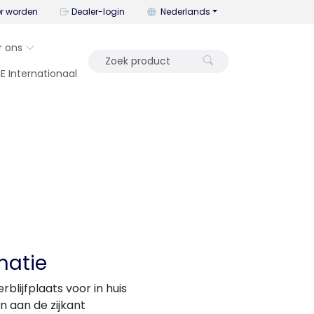
U kunt de taal wijzigen met dit me
er worden
Dealer-login
Nederlands
r ons
IE Internationaal
matie
verblijfplaats voor in huis
n aan de zijkant