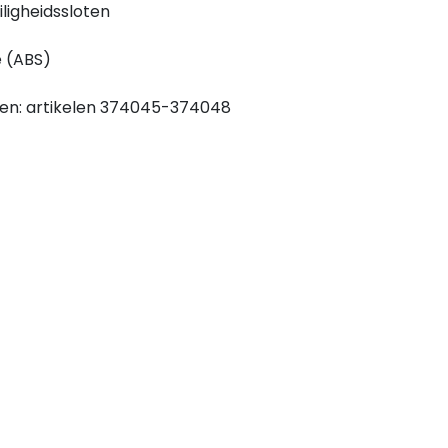
iligheidssloten
e (ABS)
ten: artikelen 374045-374048