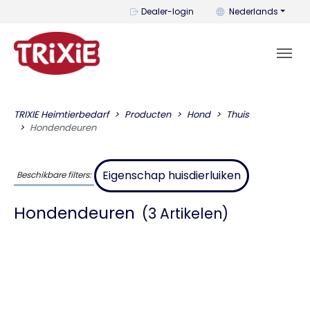
U kunt de taal wijzi
Dealer-login
Nederlands
TRIXIE Heimtierbedarf
Producten
Hond
Thuis
Hondendeuren
Eigenschap huisdierluiken
Beschikbare filters:
Hondendeuren
(3 Artikelen)