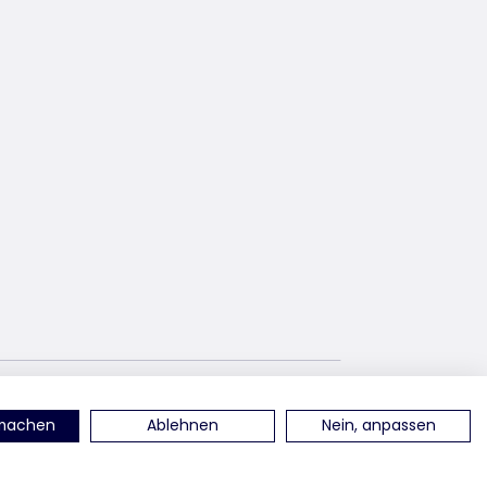
nterest
vind ons op YouTube
rmachen
Ablehnen
Nein, anpassen