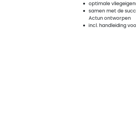
optimale vliegeige
samen met de succe
Actun ontworpen
incl. handleiding voo