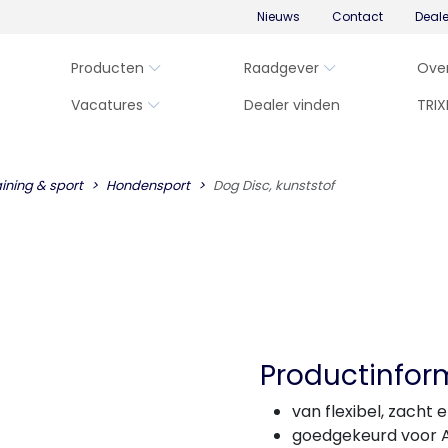
Nieuws
Contact
Deal
Producten
Raadgever
Ove
Vacatures
Dealer vinden
TRIX
aining & sport
Hondensport
Dog Disc, kunststof
Productinfor
van flexibel, zacht 
goedgekeurd voor 