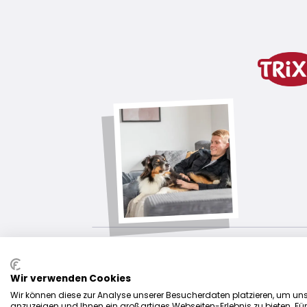
Productinformatie
van flexibel, zacht en robuust kunstst
goedgekeurd voor AWI en UFO toern
optimale vliegeigenschap
samen met de succesvolle Disc Doggi
incl. handleiding voor training
productvariant
productvariant: uniek product
Afmetingen
ø 19 cm
Kleur
diverse
productvariant: uniek product
Afmetingen
Wir verwenden Cookies
ø 23 cm
Wir können diese zur Analyse unserer Besucherdaten platzieren, um unse
anzuzeigen und Ihnen ein großartiges Webseiten-Erlebnis zu bieten. Fü