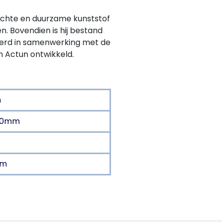
zachte en duurzame kunststof
n. Bovendien is hij bestand
e werd in samenwerking met de
n Actun ontwikkeld.
m
500mm
mm
product