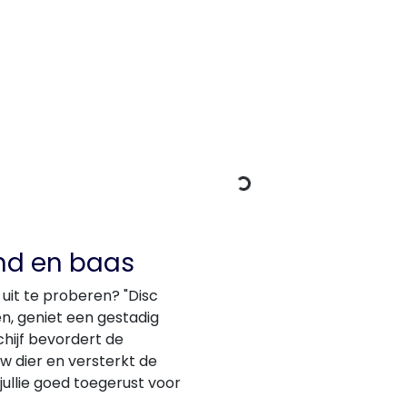
Gegevens laden
ond en baas
 uit te proberen? "Disc
n, geniet een gestadig
chijf bevordert de
uw dier en versterkt de
jullie goed toegerust voor