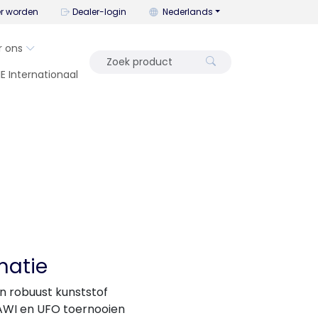
U kunt de taal wijzigen met dit me
er worden
Dealer-login
Nederlands
r ons
IE Internationaal
matie
en robuust kunststof
AWI en UFO toernooien