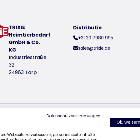
of
ooien
TRIXIE
Distributie
ng door lerares Karin Actun ontworpen
Heimtierbedarf
+31 20 7980 995
GmbH & Co.
sales@trixie.de
KG
Industriestraße
nummer 33561
32
24963 Tarp
nummer 33562
Datenschutzbestimmungen
vind ons op Instagram
vind ons op Facebook
vind ons op Pi
Ok, weite
re Webseite zu verbessern, personalisierte Inhalte
r weitere Informationen zu den von uns verwendeten