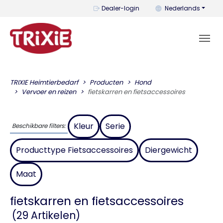
U kunt de taal wijzi
Dealer-login
Nederlands
TRIXIE Heimtierbedarf
Producten
Hond
Vervoer en reizen
fietskarren en fietsaccessoires
Kleur
Serie
Beschikbare filters:
Producttype Fietsaccessoires
Diergewicht
Maat
fietskarren en fietsaccessoires
(29 Artikelen)