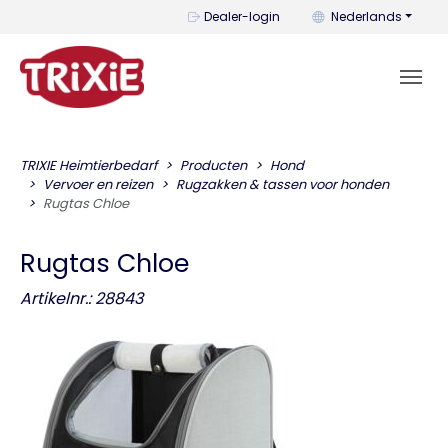
U kunt de taal wijzi
Dealer-login
Nederlands
TRIXIE Heimtierbedarf
Producten
Hond
Vervoer en reizen
Rugzakken & tassen voor honden
Rugtas Chloe
Rugtas Chloe
Artikelnr.: 28843