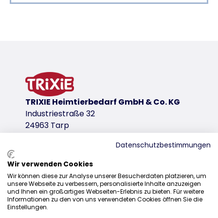
Productdetails voor a product
Productinformatie
met tailleriem voor optimale verdeling van het ge
hoog draagcomfort en niet belastend voor de rug
met borstriem
vormvast
TRIXIE Heimtierbedarf GmbH & Co. KG
aan de bovenkant te openen
Industriestraße 32
extra fijnmazig gaas ter bescherming tegen insec
24963 Tarp
grote inzetstukken van gaas voor optimale ventila
gevoerd binnenwerk met schapenvacht look (pol
Datenschutzbestimmungen
met buitenvakken
met geïntegreerde korthouder
Wir verwenden Cookies
Distributie
polyester
Wir können diese zur Analyse unserer Besucherdaten platzieren, um
unsere Webseite zu verbessern, personalisierte Inhalte anzuzeigen
+31 20 7980 995
productvariant
und Ihnen ein großartiges Webseiten-Erlebnis zu bieten. Für weitere
Informationen zu den von uns verwendeten Cookies öffnen Sie die
sales@trixie.de
Einstellungen.
productvariant: uniek productnummer 28