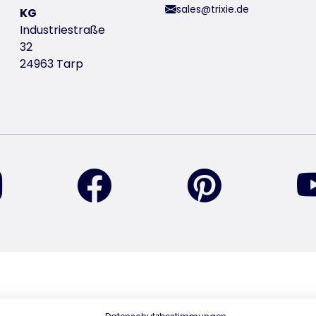
sales@trixie.de
KG
Industriestraße
32
24963 Tarp
vind ons op Instagram
vind ons op Facebook
vind ons op Pi