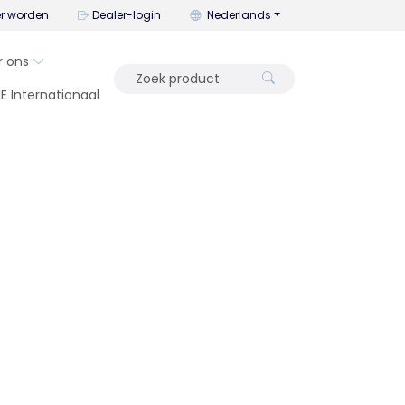
U kunt de taal wijzigen met dit me
er worden
Dealer-login
Nederlands
r ons
IE Internationaal