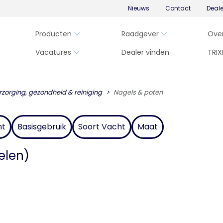
Nieuws
Contact
Deal
Producten
Raadgever
Ove
Vacatures
Dealer vinden
TRIX
rzorging, gezondheid & reiniging
Nagels & poten
nt
Basisgebruik
Soort Vacht
Maat
kelen)