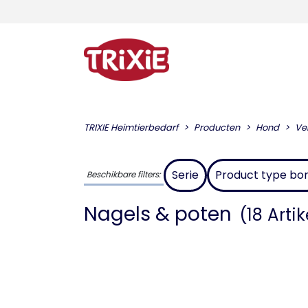
TRIXIE Heimtierbedarf
Producten
Hond
Ve
Serie
Product type bo
Beschikbare filters:
Nagels & poten
(18 Arti