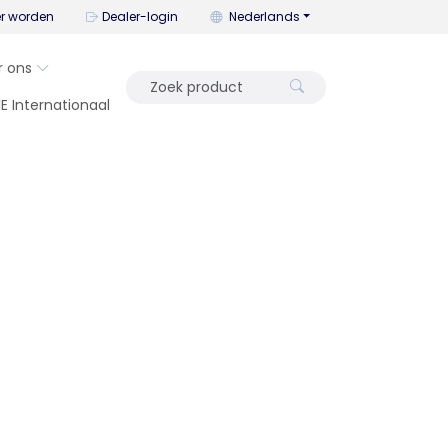
U kunt de taal wijzigen met dit me
er worden
Dealer-login
Nederlands
r ons
IE Internationaal