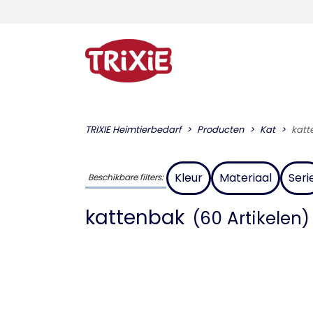
TRIXIE Heimtierbedarf
Producten
Kat
katt
Kleur
Materiaal
Seri
Beschikbare filters:
kattenbak
(60 Artikelen)