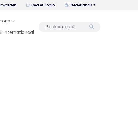
U kunt de taal wijzigen met dit me
er worden
Dealer-login
Nederlands
r ons
IE Internationaal