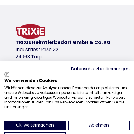
Productinformatie
BASIC Edition
zacht pluche/pluche
polyester bekleding
polyestervlies vulling
TRIXIE Heimtierbedarf GmbH & Co. KG
met vast geïntegreerd kussen
Industriestraße 32
productvariant
24963 Tarp
productvariant: uniek productnummer 37
Datenschutzbestimmungen
Afmetingen
Wir verwenden Cookies
Distributie
ø 50 cm
Wir können diese zur Analyse unserer Besucherdaten platzieren, um
unsere Webseite zu verbessern, personalisierte Inhalte anzuzeigen
+31 20 7980 995
Kleur
und Ihnen ein großartiges Webseiten-Erlebnis zu bieten. Für weitere
lichtgrijs
Informationen zu den von uns verwendeten Cookies öffnen Sie die
sales@trixie.de
Einstellungen.
productvariant: uniek productnummer 377
Afmetingen
Ok, weitermachen
Ablehnen
vind ons op Instagram
vind ons op Facebook
vind ons op Pinteres
vind ons o
ø 70 cm