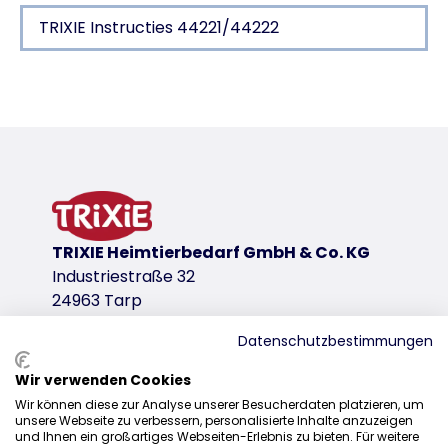
TRIXIE Instructies 44221/44222
Productdetails voor a product
Productinformatie
voor enkel glas
transparante klep, geluidsarm
met rondom TPR-afdichting
met draaisluiting
TRIXIE Heimtierbedarf GmbH & Co. KG
inbouwdiepte 5–18 mm
Industriestraße 32
buitenmaat: 27 × 26 cm
24963 Tarp
binnenmaat: ø 23,5 cm
afmetingen klep: 14 × 15,5 cm
Datenschutzbestimmungen
kunststof
Wir verwenden Cookies
productvariant
Distributie
Wir können diese zur Analyse unserer Besucherdaten platzieren, um
unsere Webseite zu verbessern, personalisierte Inhalte anzuzeigen
productvariant: uniek productnummer 442
+31 20 7980 995
und Ihnen ein großartiges Webseiten-Erlebnis zu bieten. Für weitere