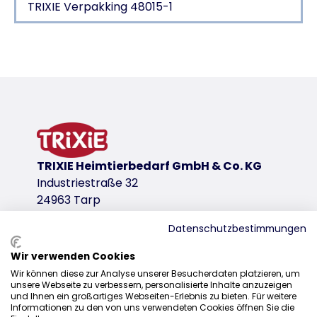
TRIXIE Verpakking 48015-1
Productdetails voor a product
Productinformatie
2-delig
karton
productvariant
TRIXIE Heimtierbedarf GmbH & Co. KG
productvariant: uniek productnummer 480
Industriestraße 32
Afmetingen
24963 Tarp
40 × 30 × 11 cm
Datenschutzbestimmungen
Inhoud
2 st.
Wir verwenden Cookies
Distributie
Kleur
Wir können diese zur Analyse unserer Besucherdaten platzieren, um
unsere Webseite zu verbessern, personalisierte Inhalte anzuzeigen
+31 20 7980 995
blauw/geel
und Ihnen ein großartiges Webseiten-Erlebnis zu bieten. Für weitere
Informationen zu den von uns verwendeten Cookies öffnen Sie die
sales@trixie.de