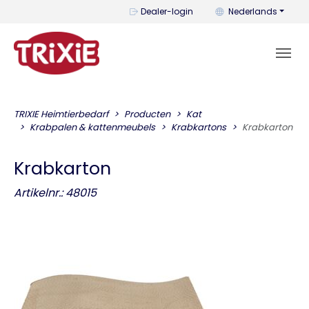
U kunt de taal wijzi
Dealer-login
Nederlands
TRIXIE Heimtierbedarf
Producten
Kat
Krabpalen & kattenmeubels
Krabkartons
Krabkarton
Krabkarton
Artikelnr.: 48015