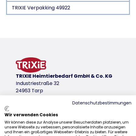
TRIXIE Verpakking 49922
Productdetails voor a product
Productinformatie
geschikt voor klimlandschappen
sisal/pluche (polyester): 280 g/m²
achterkant met pluche bekleed (polyester)
getest door een onafhankelijk gespecialiseerd ins
TRIXIE Heimtierbedarf GmbH & Co. KG
productvariant
Industriestraße 32
24963 Tarp
productvariant: uniek productnummer 49
Datenschutzbestimmungen
Afmetingen
ø 18 × 22 cm
Wir verwenden Cookies
Distributie
Kleur
Wir können diese zur Analyse unserer Besucherdaten platzieren, um
unsere Webseite zu verbessern, personalisierte Inhalte anzuzeigen
+31 20 7980 995
wit/grijs
und Ihnen ein großartiges Webseiten-Erlebnis zu bieten. Für weitere