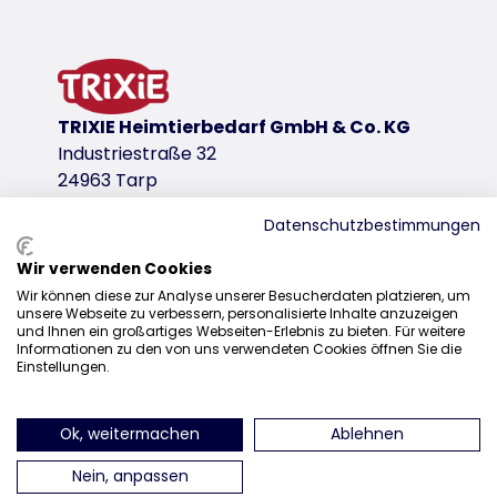
Dekhaar & Onderwol
voor de milde ontklitting van de vacht
zachte kunststof borstels
kunststof
TRIXIE Heimtierbedarf GmbH & Co. KG
productvariant
Industriestraße 32
24963 Tarp
productvariant: uniek productnummer 231
Datenschutzbestimmungen
Vachttype
2/4
Wir verwenden Cookies
Distributie
Afmetingen
Wir können diese zur Analyse unserer Besucherdaten platzieren, um
unsere Webseite zu verbessern, personalisierte Inhalte anzuzeigen
+31 20 7980 995
19 cm
und Ihnen ein großartiges Webseiten-Erlebnis zu bieten. Für weitere
Informationen zu den von uns verwendeten Cookies öffnen Sie die
Kleur
sales@trixie.de
Einstellungen.
donkergrijs/oudroze
downloadlinks
Ok, weitermachen
Ablehnen
vind ons op Instagram
vind ons op Facebook
vind ons op Pinteres
vind ons o
TRIXIE Verpakking 23133-125x260mm
Nein, anpassen