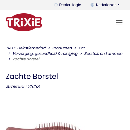
U kunt de taal wijzi
Dealer-login
Nederlands
TRIXIE Heimtierbedarf
Producten
Kat
Verzorging, gezondheid & reiniging
Borstels en kammen
Zachte Borstel
Zachte Borstel
Artikelnr.: 23133