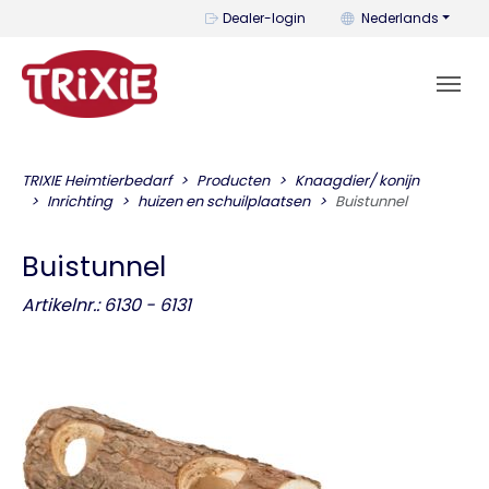
U kunt de taal wijzi
Dealer-login
Nederlands
TRIXIE Heimtierbedarf
Producten
Knaagdier/ konijn
Inrichting
huizen en schuilplaatsen
Buistunnel
Buistunnel
Artikelnr.: 6130 - 6131