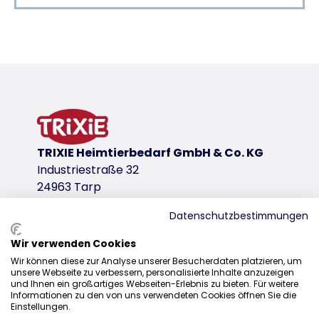
Productdetails voor a product
Productinformatie
van 100 % natuurlijk materiaal
schorshout
Wij hechten veel waarde aan de gezondheid van uw huis
productvariant
TRIXIE Heimtierbedarf GmbH & Co. KG
Industriestraße 32
productvariant: uniek productnummer 613
24963 Tarp
Afmetingen
ø 6,5– 7,5 × 20 cm
Datenschutzbestimmungen
voor bijv.
Wir verwenden Cookies
Distributie
muizen
Wir können diese zur Analyse unserer Besucherdaten platzieren, um
unsere Webseite zu verbessern, personalisierte Inhalte anzuzeigen
+31 20 7980 995
und Ihnen ein großartiges Webseiten-Erlebnis zu bieten. Für weitere
productvariant: uniek productnummer 613
Informationen zu den von uns verwendeten Cookies öffnen Sie die
sales@trixie.de
Einstellungen.
Afmetingen