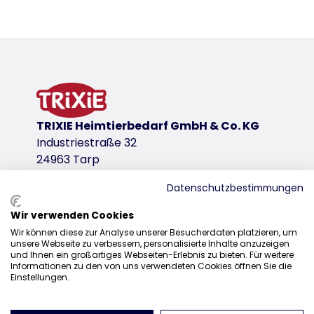
Productdetails voor a product
Productinformatie
twee ingangen
productvariant
productvariant: uniek productnummer 613
TRIXIE Heimtierbedarf GmbH & Co. KG
Afmetingen
Industriestraße 32
21 × 10 × 11 cm
24963 Tarp
voor bijv.
Datenschutzbestimmungen
muizen, hamsters
Kleur
Wir verwenden Cookies
Distributie
terracotta
Wir können diese zur Analyse unserer Besucherdaten platzieren, um
unsere Webseite zu verbessern, personalisierte Inhalte anzuzeigen
+31 20 7980 995
und Ihnen ein großartiges Webseiten-Erlebnis zu bieten. Für weitere
downloadlinks
Informationen zu den von uns verwendeten Cookies öffnen Sie die
sales@trixie.de
Einstellungen.
TRIXIE Verpakking 61367-85x85mm