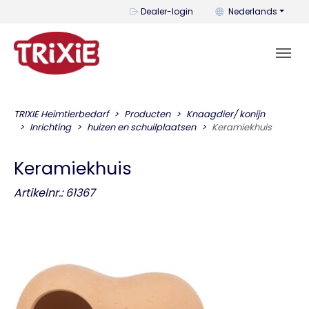
U kunt de taal wijzi
Dealer-login
Nederlands
TRIXIE Heimtierbedarf
Producten
Knaagdier/ konijn
Inrichting
huizen en schuilplaatsen
Keramiekhuis
Keramiekhuis
Artikelnr.: 61367