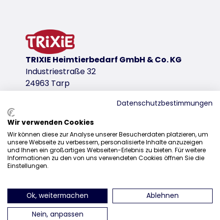
TRIXIE Heimtierbedarf GmbH & Co. KG
Industriestraße 32
24963 Tarp
Datenschutzbestimmungen
Wir verwenden Cookies
Distributie
Wir können diese zur Analyse unserer Besucherdaten platzieren, um
unsere Webseite zu verbessern, personalisierte Inhalte anzuzeigen
+31 20 7980 995
und Ihnen ein großartiges Webseiten-Erlebnis zu bieten. Für weitere
Informationen zu den von uns verwendeten Cookies öffnen Sie die
sales@trixie.de
Einstellungen.
Ok, weitermachen
Ablehnen
vind ons op Instagram
vind ons op Facebook
vind ons op Pinteres
vind ons o
Nein, anpassen