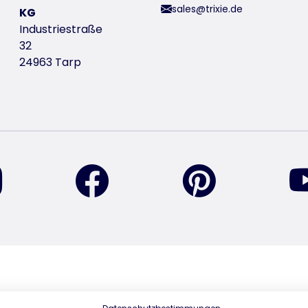
sales@trixie.de
KG
Industriestraße
32
24963 Tarp
vind ons op Instagram
vind ons op Facebook
vind ons op Pi