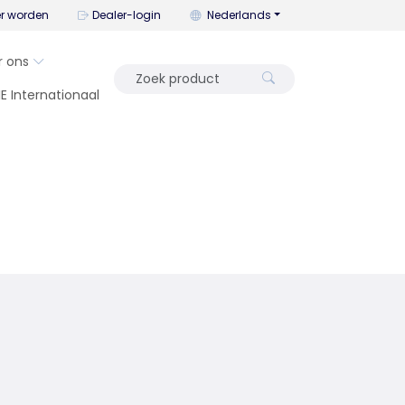
U kunt de taal wijzigen met dit me
er worden
Dealer-login
Nederlands
r ons
IE Internationaal