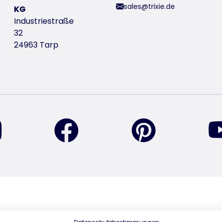
sales@trixie.de
KG
Industriestraße
32
24963 Tarp
vind ons op Instagram
vind ons op Facebook
vind ons op Pi