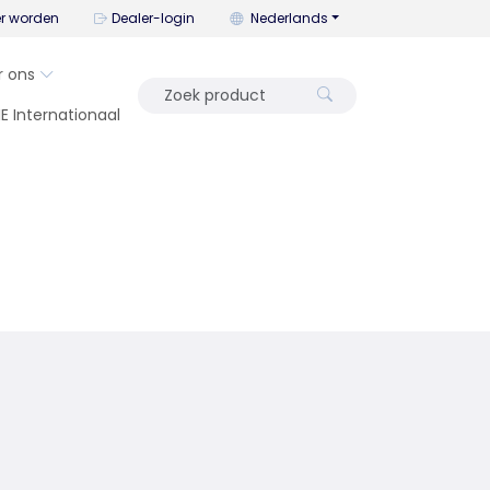
U kunt de taal wijzigen met dit me
er worden
Dealer-login
Nederlands
r ons
IE Internationaal