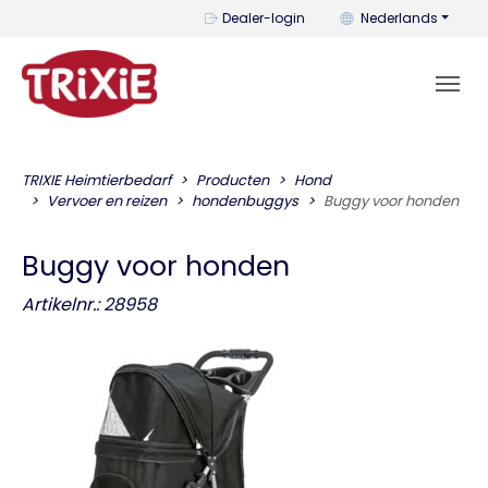
U kunt de taal wijzi
Dealer-login
Nederlands
TRIXIE Heimtierbedarf
Producten
Hond
Vervoer en reizen
hondenbuggys
Buggy voor honden
Buggy voor honden
Artikelnr.: 28958