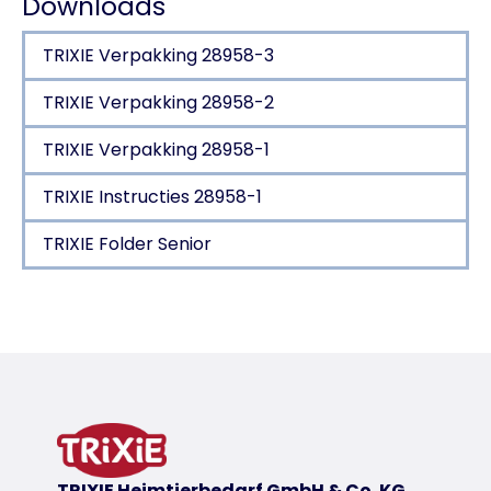
Downloads
TRIXIE Verpakking 28958-3
TRIXIE Verpakking 28958-2
TRIXIE Verpakking 28958-1
TRIXIE Instructies 28958-1
TRIXIE Folder Senior
Productdetails voor a product
Productinformatie
goed manoeuvreerbaar door voorwiel met 360-gra
met snel inklapsysteem
voor oude, zieke, angstige of zeer jonge honden en
eenhandsbediening aan duwstang
TRIXIE Heimtierbedarf GmbH & Co. KG