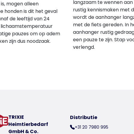
langzaam te wennen aan h
 is, mogen alleen
rustig kennismaken met d
e honden is dit het geval
wordt de aanhanger lang
naf de leeftijd van 24
met de fiets gereden. In h
 lichaamstemperatuur
aanhanger rustig gedraagt
matige pauzes om op adem
een pauze te zijn. Stap vo
en zijn dus noodzaak.
verlengd.
TRIXIE
Distributie
Heimtierbedarf
+31 20 7980 995
GmbH & Co.