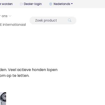
U kunt de taal wijzigen met dit me
er worden
Dealer-login
Nederlands
r ons
IE Internationaal
ouden. Veel actieve honden lopen
 om op te letten.