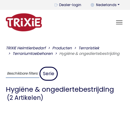
U kunt de taal wijzi
Dealer-login
Nederlands
TRIXIE Heimtierbedarf
Producten
Terraristiek
Terrariumtoebehoren
Hygiëne & ongediertebestrijding
Serie
Beschikbare filters:
Hygiëne & ongediertebestrijding
(2 Artikelen)