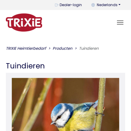
U kunt de taal wijzi
Dealer-login
Nederlands
TRIXIE Heimtierbedarf
Producten
Tuindieren
Tuindieren