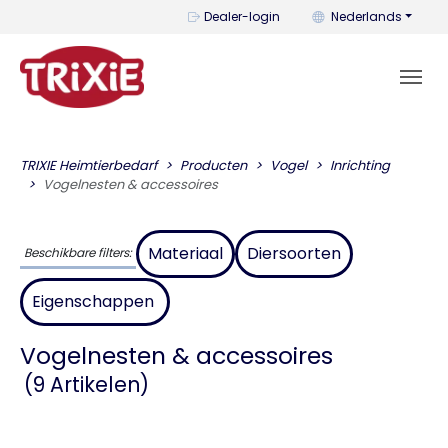
U kunt de taal wijzi
Dealer-login
Nederlands
TRIXIE Heimtierbedarf
Producten
Vogel
Inrichting
Vogelnesten & accessoires
Materiaal
Diersoorten
Beschikbare filters:
Eigenschappen
Vogelnesten & accessoires
(9 Artikelen)