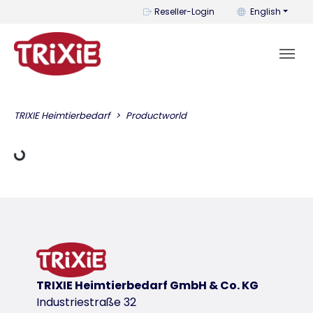
You can change t
Reseller-Login
English
Loading Data
TRIXIE Heimtierbedarf
Productworld
TRIXIE Heimtierbedarf GmbH & Co. KG
Industriestraße 32