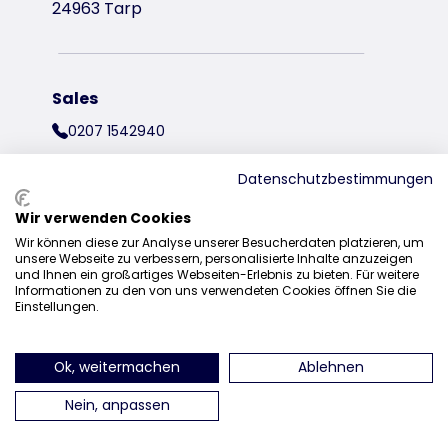
24963 Tarp
Sales
0207 1542940
sales@trixieuk.uk
Datenschutzbestimmungen
Wir verwenden Cookies
Wir können diese zur Analyse unserer Besucherdaten platzieren, um
find us on Instagram
find us on Facebook
find us on Pinterest
find us on 
unsere Webseite zu verbessern, personalisierte Inhalte anzuzeigen
und Ihnen ein großartiges Webseiten-Erlebnis zu bieten. Für weitere
Informationen zu den von uns verwendeten Cookies öffnen Sie die
Einstellungen.
Ok, weitermachen
Ablehnen
Nein, anpassen