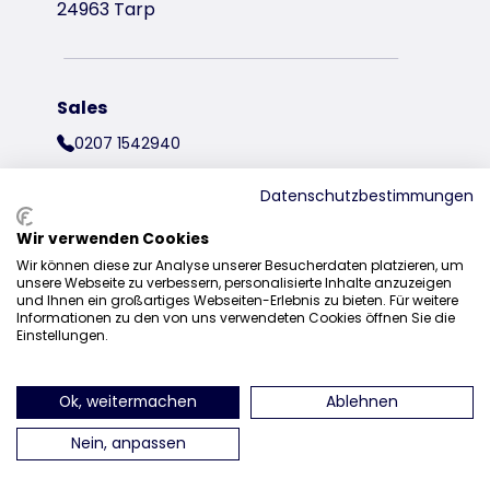
24963 Tarp
Sales
0207 1542940
sales@trixieuk.uk
Datenschutzbestimmungen
Wir verwenden Cookies
Wir können diese zur Analyse unserer Besucherdaten platzieren, um
find us on Instagram
find us on Facebook
find us on Pinterest
find us on 
unsere Webseite zu verbessern, personalisierte Inhalte anzuzeigen
und Ihnen ein großartiges Webseiten-Erlebnis zu bieten. Für weitere
Informationen zu den von uns verwendeten Cookies öffnen Sie die
Einstellungen.
Ok, weitermachen
Ablehnen
Nein, anpassen