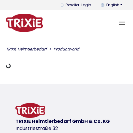
You can change t
Reseller-Login
English
Loading Data
TRIXIE Heimtierbedarf
Productworld
TRIXIE Heimtierbedarf GmbH & Co. KG
Industriestraße 32