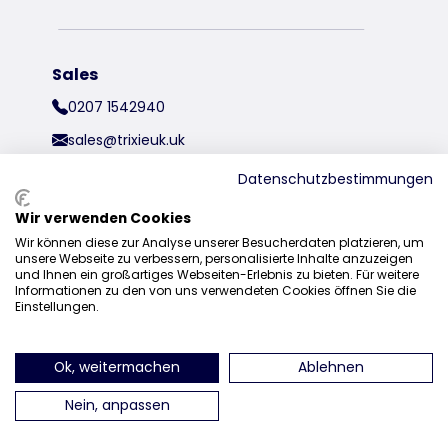
Sales
0207 1542940
sales@trixieuk.uk
Datenschutzbestimmungen
Wir verwenden Cookies
find us on Instagram
find us on Facebook
find us on Pinterest
find us on 
Wir können diese zur Analyse unserer Besucherdaten platzieren, um
unsere Webseite zu verbessern, personalisierte Inhalte anzuzeigen
und Ihnen ein großartiges Webseiten-Erlebnis zu bieten. Für weitere
Informationen zu den von uns verwendeten Cookies öffnen Sie die
Einstellungen.
Ok, weitermachen
Ablehnen
Nein, anpassen