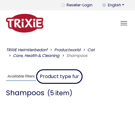
You can change t
Reseller-Login
English
TRIXIE Heimtierbedarf
Productworld
Cat
Care, Health & Cleaning
Shampoos
Product type fur
Available filters:
Shampoos
(5 item)