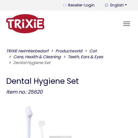
You can change t
Reseller-Login
English
TRIXIE Heimtierbedarf
Productworld
Cat
Care, Health & Cleaning
Teeth, Ears & Eyes
Dental Hygiene Set
Dental Hygiene Set
Item no.: 25620