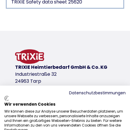
TRIXIE Safety data sheet 25620
Product detail for a product
Product information
for cats
contains: toothpaste with cheese aroma (50 g), 2 
product variant
TRIXIE Heimtierbedarf GmbH & Co. KG
product variant: unique product number 
Industriestraße 32
24963 Tarp
download links
TRIXIE Instructions 25620
Datenschutzbestimmungen
TRIXIE Packaging 25620-136x284mm
Wir verwenden Cookies
TRIXIE Packaging 25620-138x312mm
Sales
Wir können diese zur Analyse unserer Besucherdaten platzieren, um
TRIXIE Safety data sheet 25620
unsere Webseite zu verbessern, personalisierte Inhalte anzuzeigen
0207 1542940
und Ihnen ein großartiges Webseiten-Erlebnis zu bieten. Für weitere
Informationen zu den von uns verwendeten Cookies öffnen Sie die
sales@trixieuk.uk
Einstellungen.