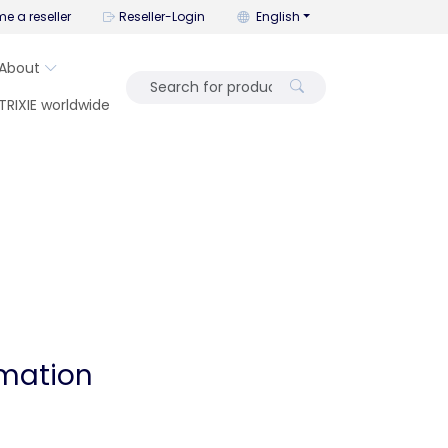
You can change the language wi
e a reseller
Reseller-Login
English
About
TRIXIE worldwide
rmation