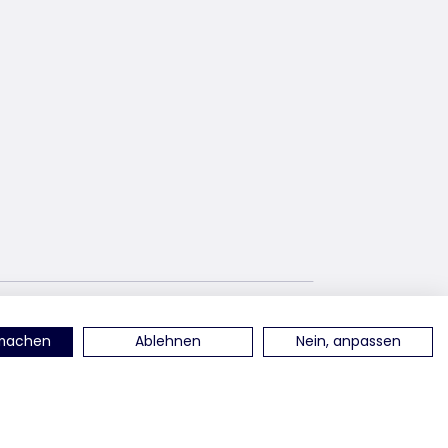
terest
find us on YouTube
rmachen
Ablehnen
Nein, anpassen