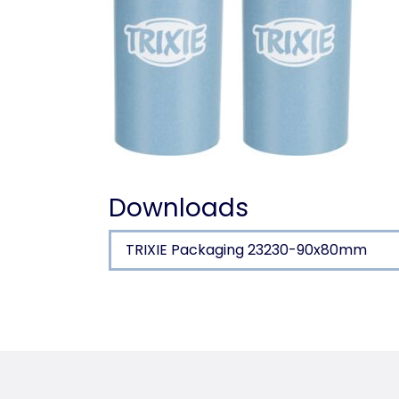
Downloads
TRIXIE Packaging 23230-90x80mm
Product detail for a pr
Product information
for item no. 23231