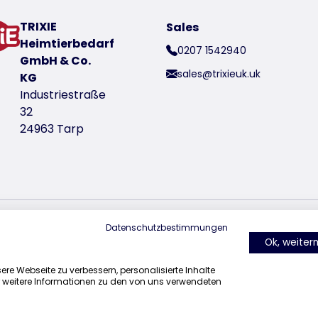
TRIXIE
Sales
t number 23230
Heimtierbedarf
0207 1542940
GmbH & Co.
sales@trixieuk.uk
KG
Industriestraße
32
24963 Tarp
Datenschutzbestimmungen
find us on Instagram
find us on Facebook
find us on Pin
Ok, weite
re Webseite zu verbessern, personalisierte Inhalte
r weitere Informationen zu den von uns verwendeten