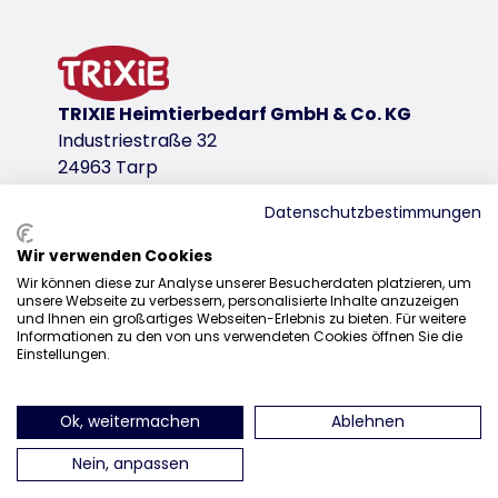
non-slip
PVC
colour: light grey
product variant
TRIXIE Heimtierbedarf GmbH & Co. KG
Industriestraße 32
product variant: unique product number 4
24963 Tarp
Measurements
50 × 60 cm
Datenschutzbestimmungen
Wir verwenden Cookies
product variant: unique product number 
Sales
Wir können diese zur Analyse unserer Besucherdaten platzieren, um
Measurements
unsere Webseite zu verbessern, personalisierte Inhalte anzuzeigen
0207 1542940
und Ihnen ein großartiges Webseiten-Erlebnis zu bieten. Für weitere
40 × 42 cm
Informationen zu den von uns verwendeten Cookies öffnen Sie die
sales@trixieuk.uk
Einstellungen.
download links
TRIXIE Packaging 40401
Ok, weitermachen
Ablehnen
find us on Instagram
find us on Facebook
find us on Pinterest
find us on 
Nein, anpassen