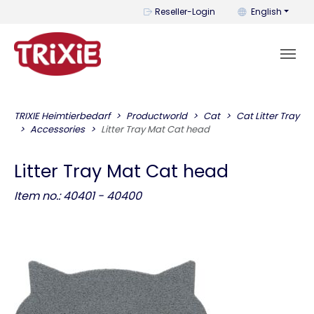
You can change t
Reseller-Login
English
TRIXIE Heimtierbedarf
Productworld
Cat
Cat Litter Tray
Accessories
Litter Tray Mat Cat head
Litter Tray Mat Cat head
Item no.: 40401 - 40400