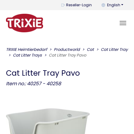
You can change t
Reseller-Login
English
TRIXIE Heimtierbedarf
Productworld
Cat
Cat Litter Tray
Cat Litter Trays
Cat Litter Tray Pavo
Cat Litter Tray Pavo
Item no.: 40257 - 40258