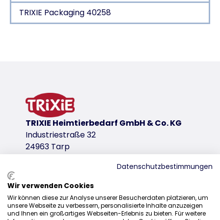
TRIXIE Packaging 40258
Product detail for a product
Product information
high rim (for stand-up peeers)
High rim: keeps litter & dirt safely inside
non-slip due to rubber feet
plastic
TRIXIE Heimtierbedarf GmbH & Co. KG
product variant
Industriestraße 32
24963 Tarp
product variant: unique product number 
Datenschutzbestimmungen
Measurements
44 × 32 × 55 cm
Wir verwenden Cookies
Sales
Colour
Wir können diese zur Analyse unserer Besucherdaten platzieren, um
unsere Webseite zu verbessern, personalisierte Inhalte anzuzeigen
0207 1542940
grey
und Ihnen ein großartiges Webseiten-Erlebnis zu bieten. Für weitere