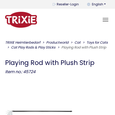
You can change t
Reseller-Login
English
TRIXIE Heimtierbedarf
Productworld
Cat
Toys for Cats
Cat Play Rods & Play Sticks
Playing Rod with Plush Strip
Playing Rod with Plush Strip
Item no.: 45724