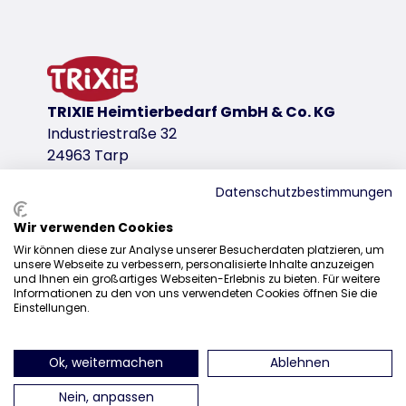
plastic and feathers (polyester)
product variant
product variant: unique product number 
TRIXIE Heimtierbedarf GmbH & Co. KG
Measurements
Industriestraße 32
48 cm
24963 Tarp
Colour
Datenschutzbestimmungen
various
Wir verwenden Cookies
download links
Sales
Wir können diese zur Analyse unserer Besucherdaten platzieren, um
unsere Webseite zu verbessern, personalisierte Inhalte anzuzeigen
0207 1542940
TRIXIE Packaging 45724-80x175mm
und Ihnen ein großartiges Webseiten-Erlebnis zu bieten. Für weitere
Informationen zu den von uns verwendeten Cookies öffnen Sie die
sales@trixieuk.uk
Einstellungen.
Ok, weitermachen
Ablehnen
find us on Instagram
find us on Facebook
find us on Pinterest
find us on 
Nein, anpassen