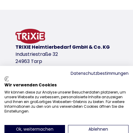
Product information
rustling
encourages play with Catnip
polyester
product variant
TRIXIE Heimtierbedarf GmbH & Co. KG
Industriestraße 32
product variant: unique product number 4
24963 Tarp
Measurements
Datenschutzbestimmungen
7–9 cm
Wir verwenden Cookies
download links
Sales
Wir können diese zur Analyse unserer Besucherdaten platzieren, um
unsere Webseite zu verbessern, personalisierte Inhalte anzuzeigen
0207 1542940
TRIXIE Packaging 45831-1
und Ihnen ein großartiges Webseiten-Erlebnis zu bieten. Für weitere
Informationen zu den von uns verwendeten Cookies öffnen Sie die
sales@trixieuk.uk
Einstellungen.
Ok, weitermachen
Ablehnen