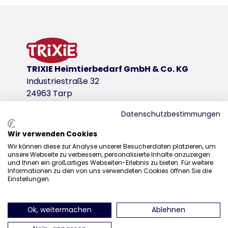
Product information
with 4 additional balls
additional balls can be used, e.g. item nos. 4109, 4
plastic
product variant
TRIXIE Heimtierbedarf GmbH & Co. KG
Industriestraße 32
product variant: unique product number 4
24963 Tarp
Measurements
ø 24 cm
Datenschutzbestimmungen
Wir verwenden Cookies
download links
Sales
Wir können diese zur Analyse unserer Besucherdaten platzieren, um
TRIXIE Packaging 41340-130mm
unsere Webseite zu verbessern, personalisierte Inhalte anzuzeigen
0207 1542940
und Ihnen ein großartiges Webseiten-Erlebnis zu bieten. Für weitere
Informationen zu den von uns verwendeten Cookies öffnen Sie die
sales@trixieuk.uk
Einstellungen.
Ok, weitermachen
Ablehnen
find us on Instagram
find us on Facebook
find us on Pinterest
find us on 