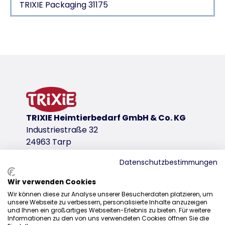
TRIXIE Packaging 31175
Product detail for a product
Product information
rawhide wrapped in chicken meat
packaged
product variant
TRIXIE Heimtierbedarf GmbH & Co. KG
product variant: unique product number 3
Industriestraße 32
Measurements
24963 Tarp
40 cm
Datenschutzbestimmungen
Contents/Weight
500 g
Wir verwenden Cookies
Sales
Type of feed
Wir können diese zur Analyse unserer Besucherdaten platzieren, um
unsere Webseite zu verbessern, personalisierte Inhalte anzuzeigen
0207 1542940
<table><tr><td>Complementary pet food</td></tr><
und Ihnen ein großartiges Webseiten-Erlebnis zu bieten. Für weitere
Informationen zu den von uns verwendeten Cookies öffnen Sie die
sales@trixieuk.uk