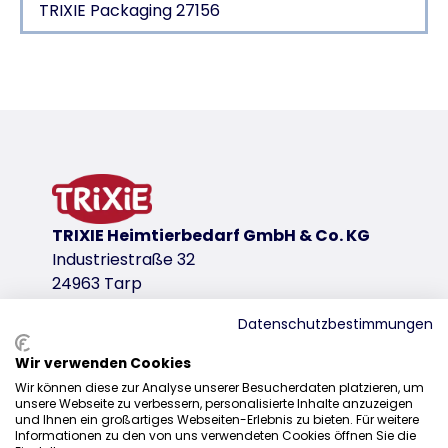
TRIXIE Packaging 27156
Product detail for a product
Product information
as a mono-protein snack especially suitable for an
product variant
product variant: unique product number 2
TRIXIE Heimtierbedarf GmbH & Co. KG
Contents/Weight
Industriestraße 32
500 g
24963 Tarp
Type of feed
Datenschutzbestimmungen
<table><tr><td>Feed material</td></tr></table>
Wir verwenden Cookies
Composition & Labelling
Sales
Wir können diese zur Analyse unserer Besucherdaten platzieren, um
unsere Webseite zu verbessern, personalisierte Inhalte anzuzeigen
0207 1542940
100 % rabbit skin with fur, dried
und Ihnen ein großartiges Webseiten-Erlebnis zu bieten. Für weitere
Store in a cool and dry place.
Informationen zu den von uns verwendeten Cookies öffnen Sie die
sales@trixieuk.uk