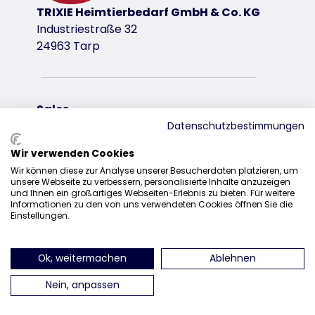
TRIXIE Heimtierbedarf GmbH & Co. KG
Industriestraße 32
24963 Tarp
Sales
Datenschutzbestimmungen
0207 1542940
Wir verwenden Cookies
sales@trixieuk.uk
Wir können diese zur Analyse unserer Besucherdaten platzieren, um
unsere Webseite zu verbessern, personalisierte Inhalte anzuzeigen
und Ihnen ein großartiges Webseiten-Erlebnis zu bieten. Für weitere
Informationen zu den von uns verwendeten Cookies öffnen Sie die
Einstellungen.
find us on Instagram
find us on Facebook
find us on Pinterest
find us on 
Ok, weitermachen
Ablehnen
Nein, anpassen