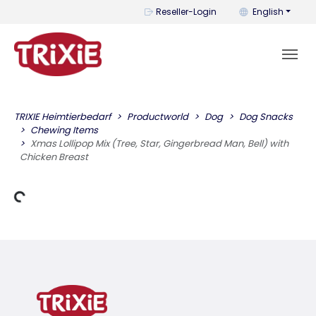
You can change t
Reseller-Login
English
TRIXIE Heimtierbedarf
Productworld
Dog
Dog Snacks
Chewing Items
Xmas Lollipop Mix (Tree, Star, Gingerbread Man, Bell) with
Chicken Breast
Loading Data