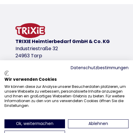
Product information
meat content 56 %
bulk
product variant
TRIXIE Heimtierbedarf GmbH & Co. KG
product variant: unique product number 3
Industriestraße 32
Measurements
24963 Tarp
ø 4 cm
Datenschutzbestimmungen
Contents/Weight
17 g
Wir verwenden Cookies
Sales
Type of feed
Wir können diese zur Analyse unserer Besucherdaten platzieren, um
unsere Webseite zu verbessern, personalisierte Inhalte anzuzeigen
0207 1542940
<table><tr><td>Complementary pet food</td></tr><
und Ihnen ein großartiges Webseiten-Erlebnis zu bieten. Für weitere
Informationen zu den von uns verwendeten Cookies öffnen Sie die
sales@trixieuk.uk
Composition & Labelling
Einstellungen.
rice flour, lamb meat (28 %), chicken meat (28 %), 
no added sugar
Ok, weitermachen
Ablehnen
find us on Instagram
find us on Facebook
find us on Pinterest
find us on 
Store in a cool and dry place.