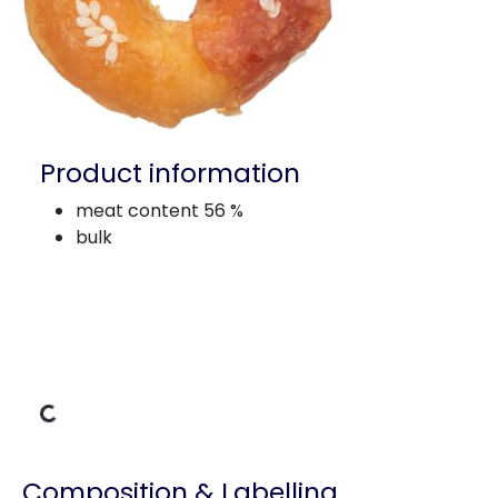
Product information
meat content 56 %
bulk
ing Data
Composition & Labelling