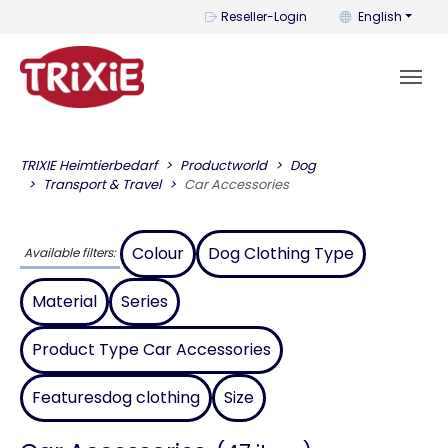
You can change t
Reseller-Login
English
TRIXIE Heimtierbedarf
Productworld
Dog
Transport & Travel
Car Accessories
Colour
Dog Clothing Type
Available filters:
Material
Series
Product Type Car Accessories
Featuresdog clothing
Size