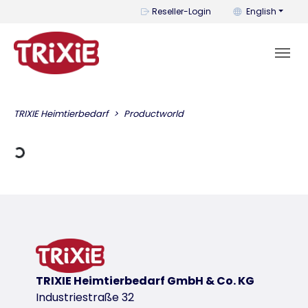
You can change t
Reseller-Login
English
g Data
TRIXIE Heimtierbedarf
Productworld
TRIXIE Heimtierbedarf GmbH & Co. KG
Industriestraße 32