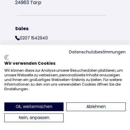
24963 Tarp
Sales
0207 1542940
sales@trixieuk.uk
Datenschutzbestimmungen
Wir verwenden Cookies
Wir können diese zur Analyse unserer Besucherdaten platzieren, um
find us on Instagram
find us on Facebook
find us on Pinterest
find us on 
unsere Webseite zu verbessern, personalisierte Inhalte anzuzeigen
und Ihnen ein großartiges Webseiten-Erlebnis zu bieten. Für weitere
Informationen zu den von uns verwendeten Cookies öffnen Sie die
Einstellungen.
Ok, weitermachen
Ablehnen
Nein, anpassen