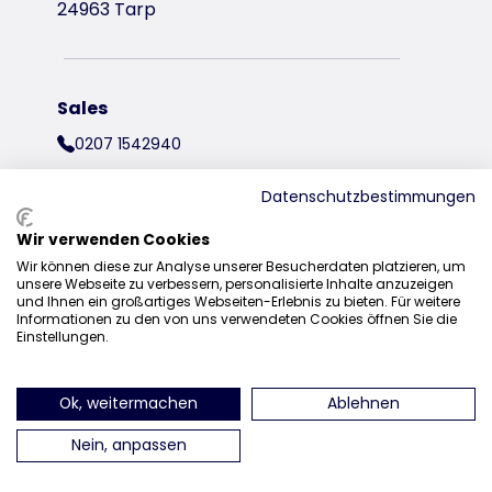
24963 Tarp
Sales
0207 1542940
sales@trixieuk.uk
Datenschutzbestimmungen
Wir verwenden Cookies
Wir können diese zur Analyse unserer Besucherdaten platzieren, um
find us on Instagram
find us on Facebook
find us on Pinterest
find us on 
unsere Webseite zu verbessern, personalisierte Inhalte anzuzeigen
und Ihnen ein großartiges Webseiten-Erlebnis zu bieten. Für weitere
Informationen zu den von uns verwendeten Cookies öffnen Sie die
Einstellungen.
Ok, weitermachen
Ablehnen
Nein, anpassen