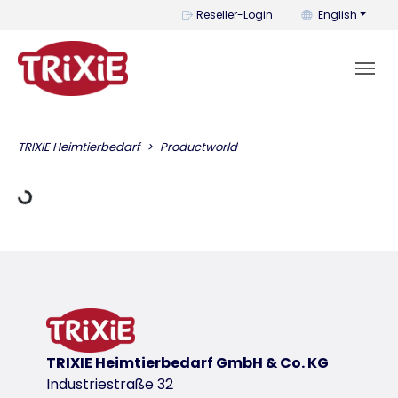
You can change t
Reseller-Login
English
ading Data
TRIXIE Heimtierbedarf
Productworld
TRIXIE Heimtierbedarf GmbH & Co. KG
Industriestraße 32