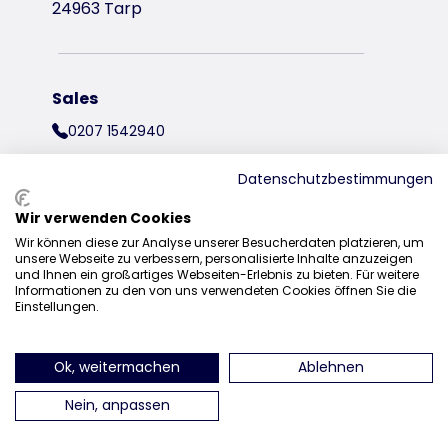
24963 Tarp
Sales
0207 1542940
sales@trixieuk.uk
Datenschutzbestimmungen
Wir verwenden Cookies
Wir können diese zur Analyse unserer Besucherdaten platzieren, um
find us on Instagram
find us on Facebook
find us on Pinterest
find us on 
unsere Webseite zu verbessern, personalisierte Inhalte anzuzeigen
und Ihnen ein großartiges Webseiten-Erlebnis zu bieten. Für weitere
Informationen zu den von uns verwendeten Cookies öffnen Sie die
Einstellungen.
Ok, weitermachen
Ablehnen
Nein, anpassen