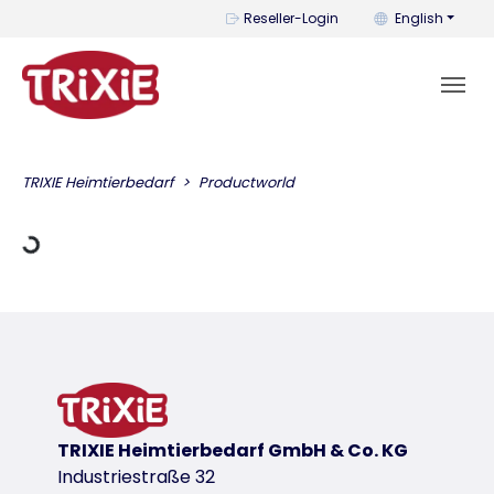
You can change t
Reseller-Login
English
ing Data
TRIXIE Heimtierbedarf
Productworld
TRIXIE Heimtierbedarf GmbH & Co. KG
Industriestraße 32