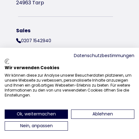
24963 Tarp
Sales
0207 1542940
sales@trixieuk.uk
Datenschutzbestimmungen
Wir verwenden Cookies
Wir können diese zur Analyse unserer Besucherdaten platzieren, um
find us on Instagram
find us on Facebook
find us on Pinterest
find us on 
unsere Webseite zu verbessern, personalisierte Inhalte anzuzeigen
und Ihnen ein großartiges Webseiten-Erlebnis zu bieten. Für weitere
Informationen zu den von uns verwendeten Cookies öffnen Sie die
Einstellungen.
Ok, weitermachen
Ablehnen
Nein, anpassen