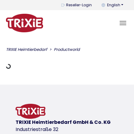
You can change t
Reseller-Login
English
ading Data
TRIXIE Heimtierbedarf
Productworld
TRIXIE Heimtierbedarf GmbH & Co. KG
Industriestraße 32