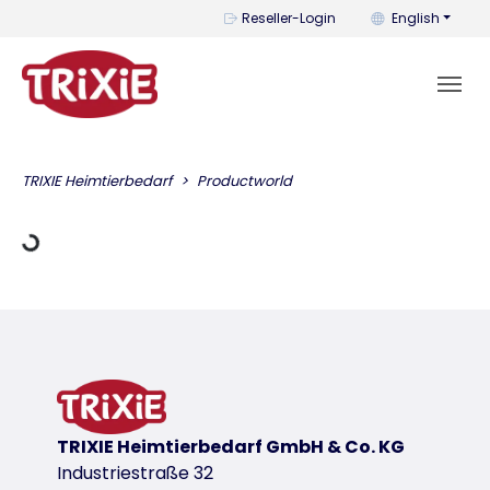
You can change t
Reseller-Login
English
ing Data
TRIXIE Heimtierbedarf
Productworld
TRIXIE Heimtierbedarf GmbH & Co. KG
Industriestraße 32