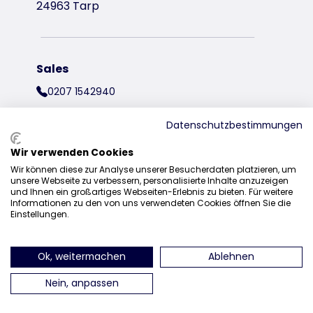
24963 Tarp
Sales
0207 1542940
sales@trixieuk.uk
Datenschutzbestimmungen
Wir verwenden Cookies
Wir können diese zur Analyse unserer Besucherdaten platzieren, um
find us on Instagram
find us on Facebook
find us on Pinterest
find us on 
unsere Webseite zu verbessern, personalisierte Inhalte anzuzeigen
und Ihnen ein großartiges Webseiten-Erlebnis zu bieten. Für weitere
Informationen zu den von uns verwendeten Cookies öffnen Sie die
Einstellungen.
Ok, weitermachen
Ablehnen
Nein, anpassen