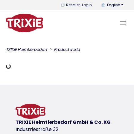
You can change t
Reseller-Login
English
Loading Data
TRIXIE Heimtierbedarf
Productworld
TRIXIE Heimtierbedarf GmbH & Co. KG
Industriestraße 32