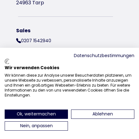
24963 Tarp
Sales
0207 1542940
sales@trixieuk.uk
Datenschutzbestimmungen
Wir verwenden Cookies
Wir können diese zur Analyse unserer Besucherdaten platzieren, um
find us on Instagram
find us on Facebook
find us on Pinterest
find us on 
unsere Webseite zu verbessern, personalisierte Inhalte anzuzeigen
und Ihnen ein großartiges Webseiten-Erlebnis zu bieten. Für weitere
Informationen zu den von uns verwendeten Cookies öffnen Sie die
Einstellungen.
Ok, weitermachen
Ablehnen
Nein, anpassen