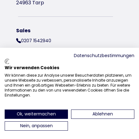
24963 Tarp
Sales
0207 1542940
sales@trixieuk.uk
Datenschutzbestimmungen
Wir verwenden Cookies
Wir können diese zur Analyse unserer Besucherdaten platzieren, um
find us on Instagram
find us on Facebook
find us on Pinterest
find us on 
unsere Webseite zu verbessern, personalisierte Inhalte anzuzeigen
und Ihnen ein großartiges Webseiten-Erlebnis zu bieten. Für weitere
Informationen zu den von uns verwendeten Cookies öffnen Sie die
Einstellungen.
Ok, weitermachen
Ablehnen
Nein, anpassen