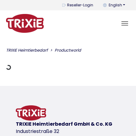
You can change t
Reseller-Login
English
g Data
TRIXIE Heimtierbedarf
Productworld
TRIXIE Heimtierbedarf GmbH & Co. KG
Industriestraße 32