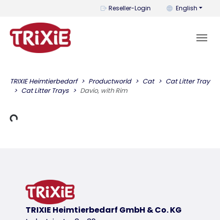
You can change t
Reseller-Login
English
TRIXIE Heimtierbedarf
Productworld
Cat
Cat Litter Tray
Cat Litter Trays
Davio, with Rim
Loading Data
TRIXIE Heimtierbedarf GmbH & Co. KG