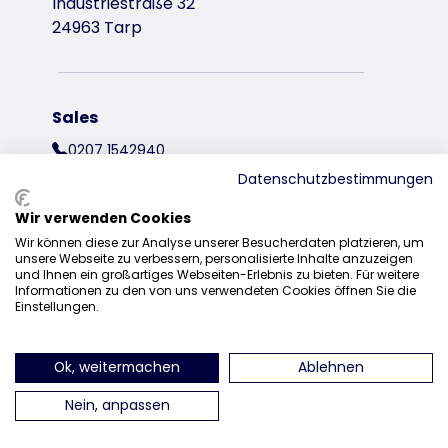
Industriestraße 32
24963 Tarp
Sales
0207 1542940
Datenschutzbestimmungen
sales@trixieuk.uk
Wir verwenden Cookies
Wir können diese zur Analyse unserer Besucherdaten platzieren, um
unsere Webseite zu verbessern, personalisierte Inhalte anzuzeigen
und Ihnen ein großartiges Webseiten-Erlebnis zu bieten. Für weitere
find us on Instagram
find us on Facebook
find us on Pinterest
find us on 
Informationen zu den von uns verwendeten Cookies öffnen Sie die
Einstellungen.
Ok, weitermachen
Ablehnen
Nein, anpassen