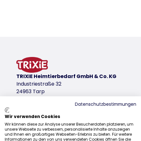
Product detail for a product
Product information
webbing tape
neoprene padded
3 stage adjustable
variable use due to 2 fully adjustable rings, e.g. op
TRIXIE Heimtierbedarf GmbH & Co. KG
product variant
Industriestraße 32
24963 Tarp
product variant: unique product number 1
Size
Datenschutzbestimmungen
XS
Wir verwenden Cookies
Sales
Measurements
Wir können diese zur Analyse unserer Besucherdaten platzieren, um
2.00 m/10 mm
unsere Webseite zu verbessern, personalisierte Inhalte anzuzeigen
0207 1542940
und Ihnen ein großartiges Webseiten-Erlebnis zu bieten. Für weitere
Colour
Informationen zu den von uns verwendeten Cookies öffnen Sie die
sales@trixieuk.uk